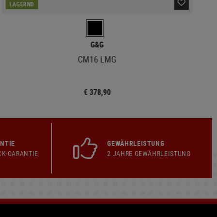
LAGERND
G&G
CM16 LMG
€ 378,90
NTIE
GEWÄHRLEISTUNG
CK-GARANTIE
2 JAHRE GEWÄHRLEISTUNG