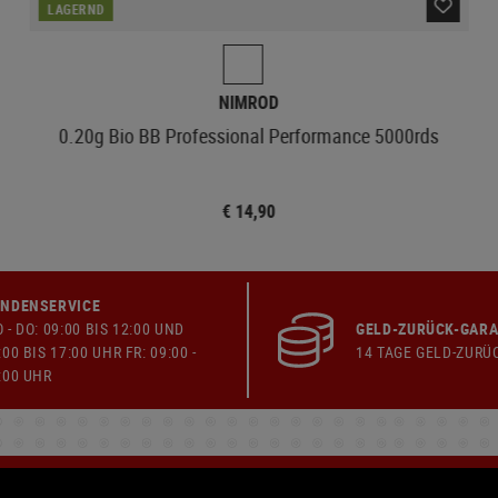
LAGERND
NIMROD
0.20g Bio BB Professional Performance 5000rds
€ 14,90
NDENSERVICE
 - DO: 09:00 BIS 12:00 UND
GELD-ZURÜCK-GARA
:00 BIS 17:00 UHR FR: 09:00 -
14 TAGE GELD-ZURÜ
:00 UHR