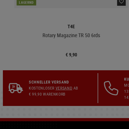
LAGERND
T4E
Rotary Magazine TR 50 6rds
€ 9,90
KU
SCHNELLER VERSAND
MO
KOSTENLOSER
VERSAND
AB
13
€ 99,90 WARENKORB
14