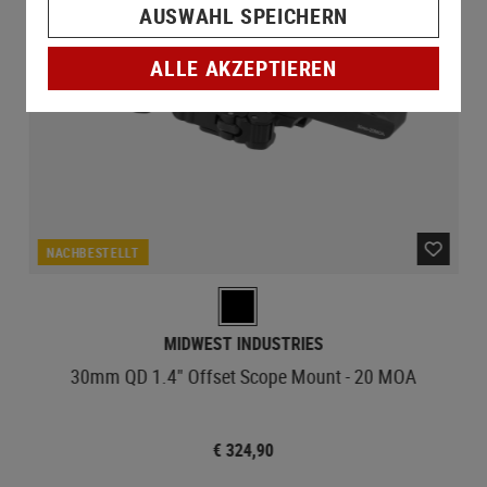
AUSWAHL SPEICHERN
ALLE AKZEPTIEREN
NACHBESTELLT
MIDWEST INDUSTRIES
30mm QD 1.4" Offset Scope Mount - 20 MOA
€ 324,90