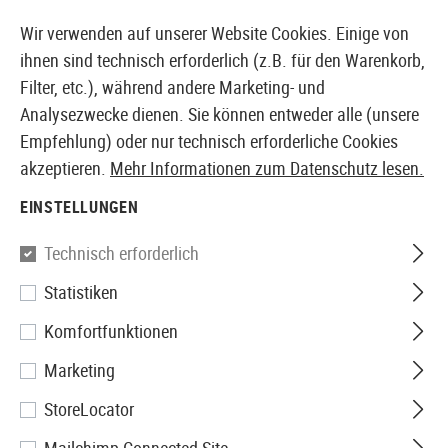
14397 PRODUKTE SOFORT AB LAGER VERFÜGBAR
Wir verwenden auf unserer Website Cookies. Einige von
ihnen sind technisch erforderlich (z.B. für den Warenkorb,
Filter, etc.), während andere Marketing- und
Analysezwecke dienen. Sie können entweder alle (unsere
EUROPÄISCHER AIRSOFT SHOP & GROßHÄNDLER
Empfehlung) oder nur technisch erforderliche Cookies
akzeptieren.
Mehr Informationen zum Datenschutz lesen.
Home
Airsoft-Waffen
Airsoft Pistolen
Airsoft GBB
EINSTELLUNGEN
KJ Works
Technisch erforderlich
Statistiken
KP-13 Metal Version GBB
Komfortfunktionen
Marketing
StoreLocator