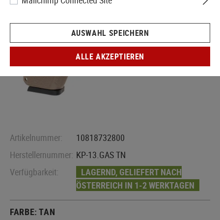
Mailchimp Connected Site
AUSWAHL SPEICHERN
ALLE AKZEPTIEREN
Artikelnummer:
10818732800
Herstellernummer:
KP-13.GAS TN
Verfügbarkeit:
LAGERND, GELIEFERT NACH
ÖSTERREICH IN 1-2 WERKTAGEN
FARBE:
TAN