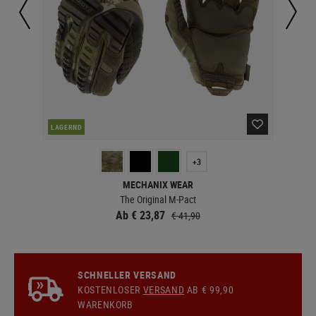
LAGERND
LA
+3
MECHANIX WEAR
The Original M-Pact
Ab € 23,87
€ 41,90
SCHNELLER VERSAND
KOSTENLOSER
VERSAND
AB € 99,90
WARENKORB