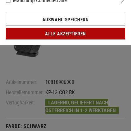
Mailchimp Connected Site
AUSWAHL SPEICHERN
ALLE AKZEPTIEREN
Artikelnummer:
10818906000
Herstellernummer:
KP-13.CO2 BK
Verfügbarkeit:
LAGERND, GELIEFERT NACH
ÖSTERREICH IN 1-2 WERKTAGEN
FARBE:
SCHWARZ