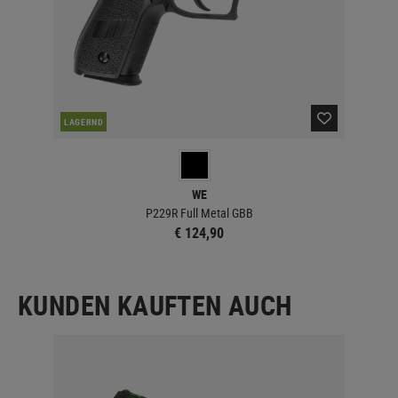
NAC
LAGERND
WE
P229R Full Metal GBB
€ 124,90
KUNDEN KAUFTEN AUCH