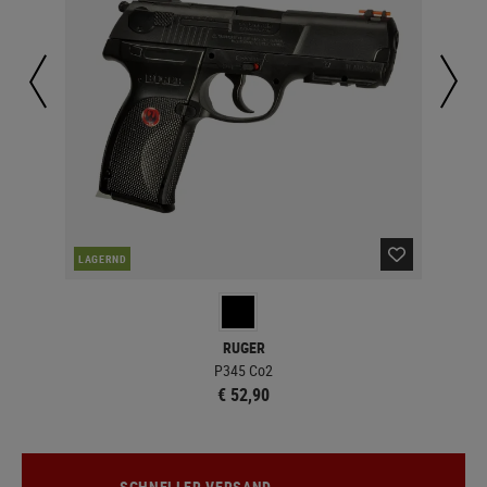
LAGERND
LA
RUGER
P345 Co2
202
€ 52,90
SCHNELLER VERSAND