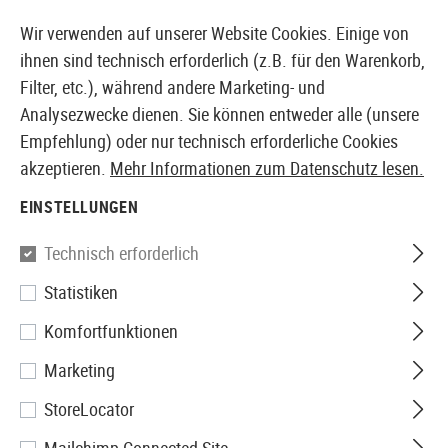
14373 PRODUKTE SOFORT AB LAGER VERFÜGBAR
Wir verwenden auf unserer Website Cookies. Einige von
ihnen sind technisch erforderlich (z.B. für den Warenkorb,
Filter, etc.), während andere Marketing- und
Analysezwecke dienen. Sie können entweder alle (unsere
EUROPÄISCHER AIRSOFT SHOP & GROßHÄNDLER
Empfehlung) oder nur technisch erforderliche Cookies
akzeptieren.
Mehr Informationen zum Datenschutz lesen.
Home
Airsoft-Waffen
Airsoft Pistolen
Airsoft GBB
EINSTELLUNGEN
KJ Works
Technisch erforderlich
Statistiken
KP-13 Metal Version Co2
Komfortfunktionen
Marketing
StoreLocator