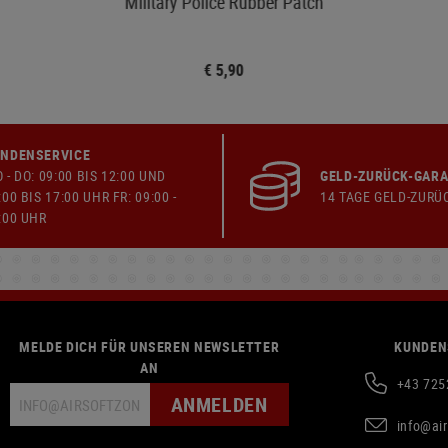
Military Police Rubber Patch
€ 5,90
NDENSERVICE
 - DO: 09:00 BIS 12:00 UND
GELD-ZURÜCK-GARA
:00 BIS 17:00 UHR FR: 09:00 -
14 TAGE GELD-ZURÜ
:00 UHR
MELDE DICH FÜR UNSEREN NEWSLETTER
KUNDEN
AN
+43 725
ANMELDEN
info@ai