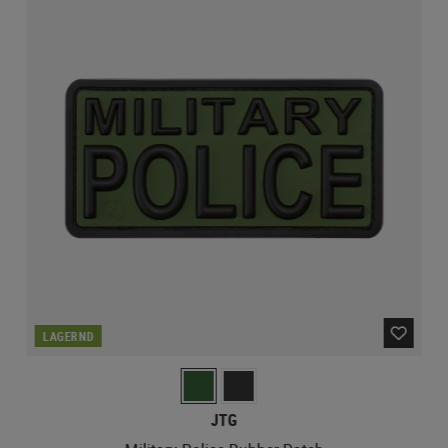
LAGERND
JTG