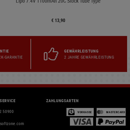
Lipo 7.4V 1100mAh 20C Stock Tube Type
€ 13,90
NTIE
GEWÄHRLEISTUNG
CK-GARANTIE
2 JAHRE GEWÄHRLEISTUNG
SERVICE
ZAHLUNGSARTEN
2 50900
VORKASSE
MASTERCARD
rsoftzone.com