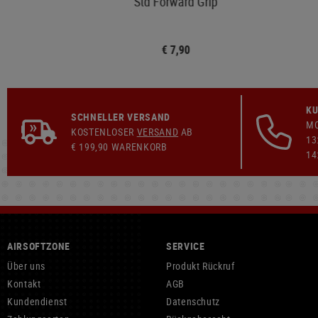
ch
Std Forward Grip
€ 7,90
KU
SCHNELLER VERSAND
MO
KOSTENLOSER
VERSAND
AB
13
€ 199,90 WARENKORB
14
AIRSOFTZONE
SERVICE
Über uns
Produkt Rückruf
Kontakt
AGB
Kundendienst
Datenschutz