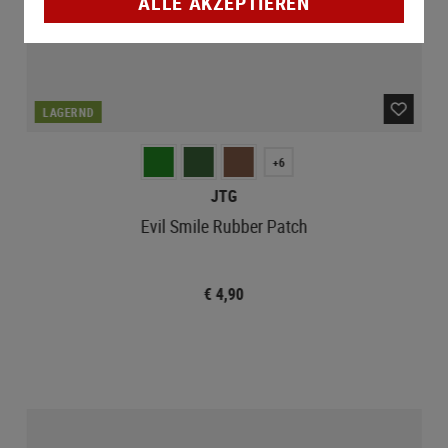
ALLE AKZEPTIEREN
LAGERND
+6
JTG
Evil Smile Rubber Patch
€ 4,90