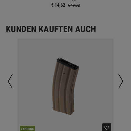
€ 14,62
€ 19,72
KUNDEN KAUFTEN AUCH
LAGERND
LA