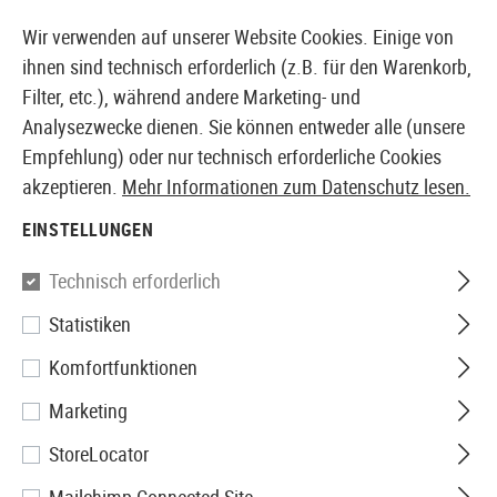
14397 PRODUKTE SOFORT AB LAGER VERFÜGBAR
Wir verwenden auf unserer Website Cookies. Einige von
ihnen sind technisch erforderlich (z.B. für den Warenkorb,
Filter, etc.), während andere Marketing- und
Analysezwecke dienen. Sie können entweder alle (unsere
EUROPÄISCHER AIRSOFT SHOP & GROßHÄNDLER
Empfehlung) oder nur technisch erforderliche Cookies
akzeptieren.
Mehr Informationen zum Datenschutz lesen.
Home
Airsoft-Ausrüstung
Sicherheit & Schutzausrü
EINSTELLUNGEN
ESS
Technisch erforderlich
Statistiken
ICE Lens Clear
Komfortfunktionen
Marketing
StoreLocator