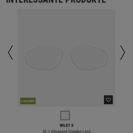
LAGERND
LA
WILEY X
XL-1 Advanced Goggles Lens