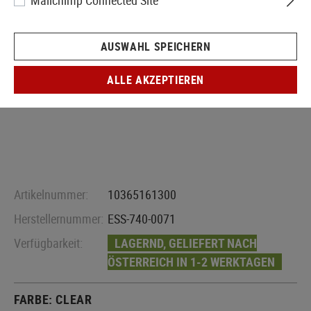
Mailchimp Connected Site
AUSWAHL SPEICHERN
ALLE AKZEPTIEREN
Artikelnummer:
10365161300
Herstellernummer:
ESS-740-0071
Verfügbarkeit:
LAGERND, GELIEFERT NACH
ÖSTERREICH IN 1-2 WERKTAGEN
FARBE:
CLEAR