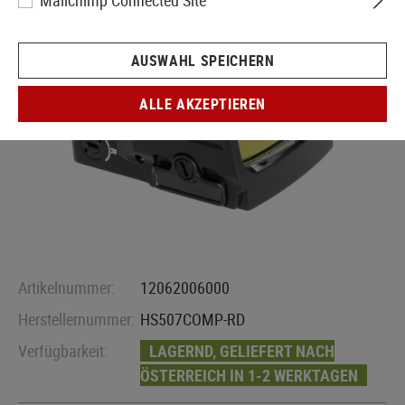
Mailchimp Connected Site
AUSWAHL SPEICHERN
ALLE AKZEPTIEREN
Artikelnummer:
12062006000
Herstellernummer:
HS507COMP-RD
Verfügbarkeit:
LAGERND, GELIEFERT NACH
ÖSTERREICH IN 1-2 WERKTAGEN