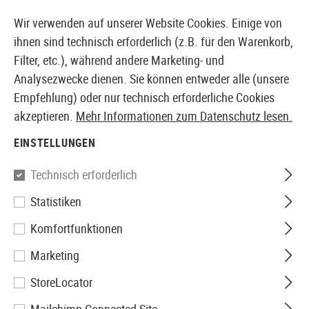
14410 PRODUKTE SOFORT AB LAGER VERFÜGBAR
Wir verwenden auf unserer Website Cookies. Einige von
ihnen sind technisch erforderlich (z.B. für den Warenkorb,
Filter, etc.), während andere Marketing- und
Analysezwecke dienen. Sie können entweder alle (unsere
EUROPÄISCHER AIRSOFT SHOP & GROßHÄNDLER
Empfehlung) oder nur technisch erforderliche Cookies
akzeptieren.
Mehr Informationen zum Datenschutz lesen.
Home
Airsoft Zubehör
Anbauteile
Optik & Zielgerä
EINSTELLUNGEN
Holosun
Technisch erforderlich
Statistiken
HS507COMP Red Multi Reticle
Komfortfunktionen
Sight
Marketing
StoreLocator