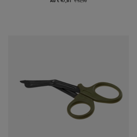
Ab € 47,61
€ 52,90