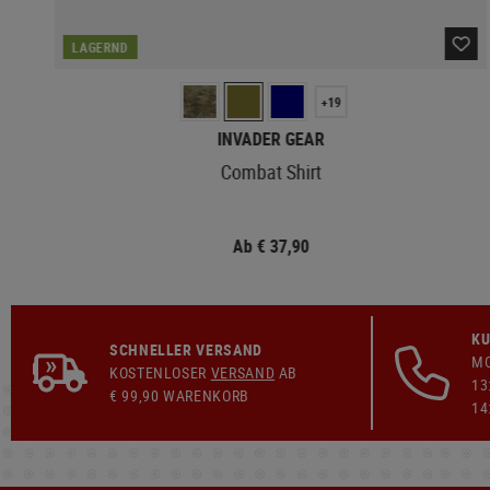
LAGERND
+19
INVADER GEAR
Combat Shirt
Ab € 37,90
KU
SCHNELLER VERSAND
MO
KOSTENLOSER
VERSAND
AB
13
€ 99,90 WARENKORB
14