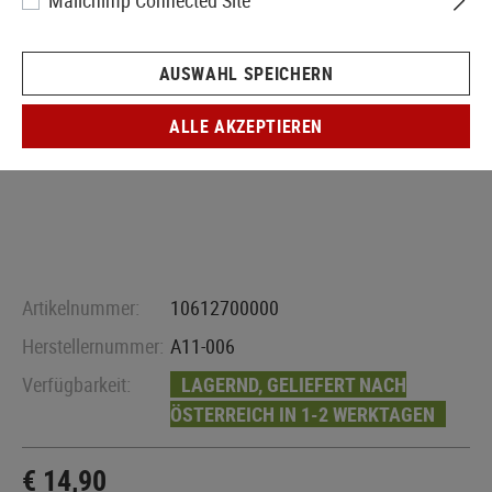
Mailchimp Connected Site
AUSWAHL SPEICHERN
ALLE AKZEPTIEREN
Artikelnummer:
10612700000
Herstellernummer:
A11-006
Verfügbarkeit:
LAGERND, GELIEFERT NACH
ÖSTERREICH IN 1-2 WERKTAGEN
€ 14,90