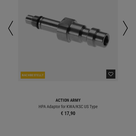
NACHBESTELLT
LA
ACTION ARMY
ree -
HPA Adaptor for KWA/KSC US Type
€ 17,90