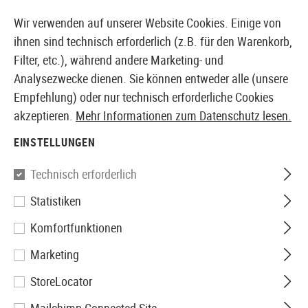
14355 PRODUKTE SOFORT AB LAGER VERFÜGBAR
Wir verwenden auf unserer Website Cookies. Einige von
ihnen sind technisch erforderlich (z.B. für den Warenkorb,
Filter, etc.), während andere Marketing- und
Analysezwecke dienen. Sie können entweder alle (unsere
EUROPÄISCHER AIRSOFT SHOP & GROßHÄNDLER
Empfehlung) oder nur technisch erforderliche Cookies
akzeptieren.
Mehr Informationen zum Datenschutz lesen.
Home
Tuning & Parts
HPA Internals
Adapter
HPA
EINSTELLUNGEN
Action Army
Technisch erforderlich
Statistiken
HPA Adaptor for Marui US Type
Komfortfunktionen
Marketing
StoreLocator