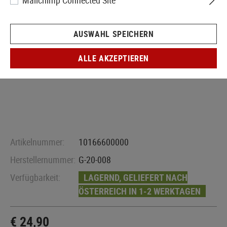
Mailchimp Connected Site
AUSWAHL SPEICHERN
ALLE AKZEPTIEREN
Artikelnummer:
10166600000
Herstellernummer:
G-20-008
Verfügbarkeit:
LAGERND, GELIEFERT NACH
ÖSTERREICH IN 1-2 WERKTAGEN
€ 24,90