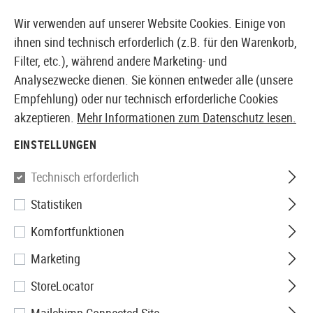
14371 PRODUKTE SOFORT AB LAGER VERFÜGBAR
Wir verwenden auf unserer Website Cookies. Einige von
ihnen sind technisch erforderlich (z.B. für den Warenkorb,
Filter, etc.), während andere Marketing- und
Analysezwecke dienen. Sie können entweder alle (unsere
EUROPÄISCHER AIRSOFT SHOP & GROßHÄNDLER
Empfehlung) oder nur technisch erforderliche Cookies
akzeptieren.
Mehr Informationen zum Datenschutz lesen.
Home
Tuning & Parts
AEG Internals
Hop Up Kamm
EINSTELLUNGEN
G&G
Technisch erforderlich
Statistiken
Hop Up Chamber SCAR
Komfortfunktionen
Marketing
StoreLocator