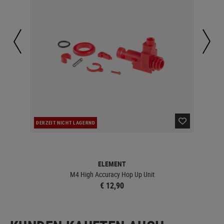
DERZEIT NICHT LAGERND
LA
ELEMENT
M4 High Accuracy Hop Up Unit
€ 12,90