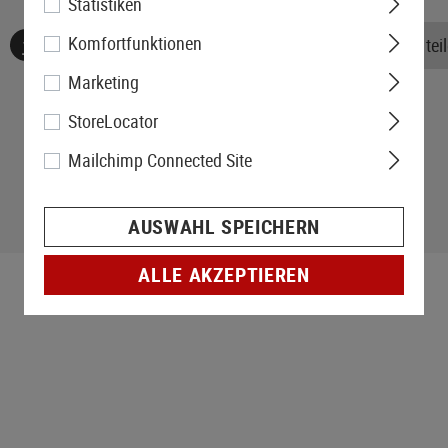
Statistiken
Komfortfunktionen
Keine Bewertungen gefunden. Gehen Sie voran und teile
Marketing
StoreLocator
Mailchimp Connected Site
AUSWAHL SPEICHERN
ALLE AKZEPTIEREN