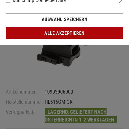
Mailchimp Connected Site
AUSWAHL SPEICHERN
ALLE AKZEPTIEREN
Artikelnummer:
10903906000
Herstellernummer:
HE515GM-GR
Verfügbarkeit:
LAGERND, GELIEFERT NACH
ÖSTERREICH IN 1-2 WERKTAGEN