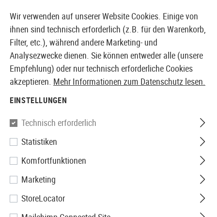
14373 PRODUKTE SOFORT AB LAGER VERFÜGBAR
Wir verwenden auf unserer Website Cookies. Einige von
ihnen sind technisch erforderlich (z.B. für den Warenkorb,
Filter, etc.), während andere Marketing- und
Analysezwecke dienen. Sie können entweder alle (unsere
EUROPÄISCHER AIRSOFT SHOP & GROßHÄNDLER
Empfehlung) oder nur technisch erforderliche Cookies
akzeptieren.
Mehr Informationen zum Datenschutz lesen.
Home
Airsoft Zubehör
Anbauteile
Optik & Zielgerä
EINSTELLUNGEN
Holosun
Technisch erforderlich
Statistiken
HE515GM-GR Elite Green Circle
Komfortfunktionen
Dot Sight
Marketing
StoreLocator