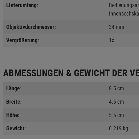
Lieferumfang:
Bedienungsan
Innensechska
Objektivdurchmesser:
34 mm
Vergrößerung:
1x
ABMESSUNGEN & GEWICHT DER V
Länge:
8.5 cm
Breite:
4.5 cm
Höhe:
5.5 cm
Gewicht:
0.219 kg