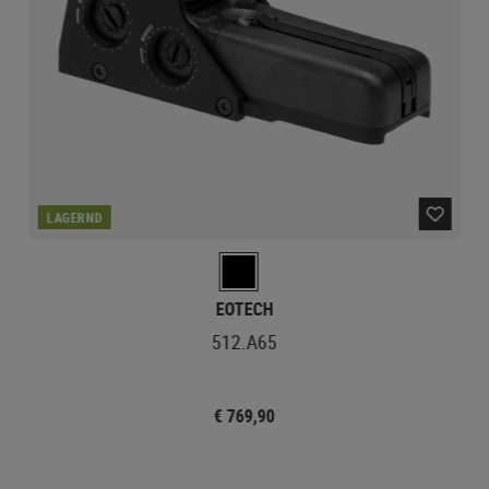
LAGERND
EOTECH
512.A65
€ 769,90