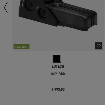
LAGERND
EOTECH
552.A65
€ 993,90