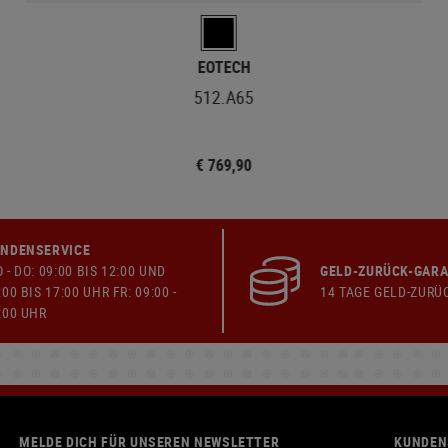
EOTECH
512.A65
€ 769,90
NDENSERVICE
 - DO: 09:00 BIS 12:00 UND
GELD-ZURÜCK-GARA
:00 BIS 17:00 UHR FR: 09:00 -
14 TAGE GELD-ZURÜ
:00 UHR
MELDE DICH FÜR UNSEREN NEWSLETTER
KUNDEN