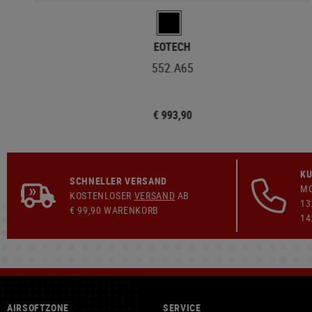
EOTECH
552.A65
€ 993,90
KU
SCHNELLER VERSAND
MO
KOSTENLOSER
VERSAND
AB
13
€ 99,90 WARENKORB
14
AIRSOFTZONE
SERVICE