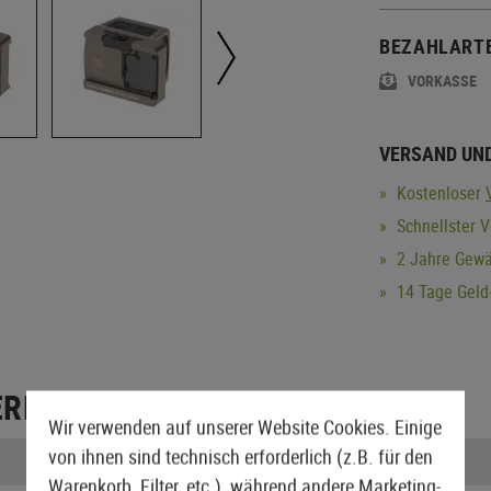
BEZAHLART
VORKASSE
VERSAND UN
Kostenloser
Schnellster V
2 Jahre Gewä
14 Tage Geld-
ERPACKUNG
Wir verwenden auf unserer Website Cookies. Einige
von ihnen sind technisch erforderlich (z.B. für den
Gewicht verpackt:
Warenkorb, Filter, etc.), während andere Marketing-