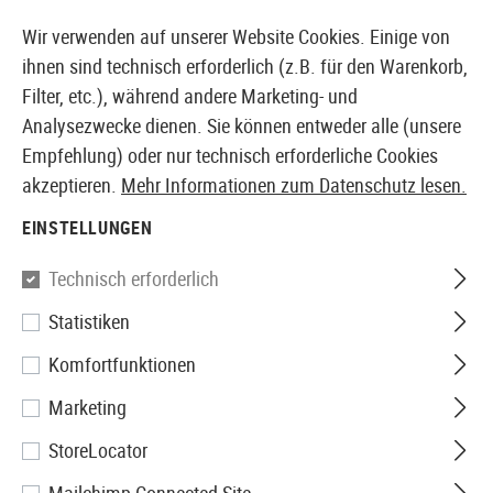
14410 PRODUKTE SOFORT AB LAGER VERFÜGBAR
Wir verwenden auf unserer Website Cookies. Einige von
ihnen sind technisch erforderlich (z.B. für den Warenkorb,
Filter, etc.), während andere Marketing- und
Analysezwecke dienen. Sie können entweder alle (unsere
EUROPÄISCHER AIRSOFT SHOP & GROßHÄNDLER
Empfehlung) oder nur technisch erforderliche Cookies
akzeptieren.
Mehr Informationen zum Datenschutz lesen.
Home
Tuning & Parts
AEG Internals
Anti Reversal
EINSTELLUNGEN
Prometheus
Technisch erforderlich
Statistiken
Hard Reversal Stop Latch Ver.
Komfortfunktionen
II / III
Marketing
StoreLocator