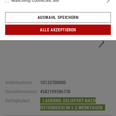
Mailchimp Connected Site
AUSWAHL SPEICHERN
ALLE AKZEPTIEREN
Artikelnummer:
10133700000
Herstellernummer:
4582109586730
Verfügbarkeit:
LAGERND, GELIEFERT NACH
ÖSTERREICH IN 1-2 WERKTAGEN