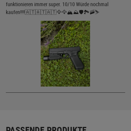
funktionieren immer super. 10/10 Würde nochmal
kaufen!!!!🇦🇹🇦🇹🇦🇹🦅🦅🏔️⛰️🛡️🏞️🚠⛷️
PASSENDE PRODUKTE