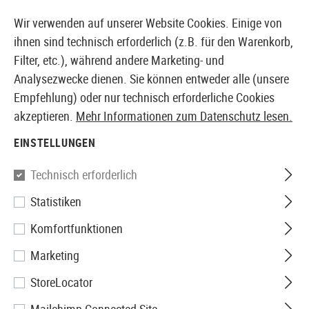
14355 PRODUKTE SOFORT AB LAGER VERFÜGBAR
Wir verwenden auf unserer Website Cookies. Einige von
ihnen sind technisch erforderlich (z.B. für den Warenkorb,
Filter, etc.), während andere Marketing- und
Analysezwecke dienen. Sie können entweder alle (unsere
EUROPÄISCHER AIRSOFT SHOP & GROßHÄNDLER
Empfehlung) oder nur technisch erforderliche Cookies
akzeptieren.
Mehr Informationen zum Datenschutz lesen.
Home
Airsoft-Waffen
Airsoft Pistolen
Airsoft GBB
EINSTELLUNGEN
Glock
Technisch erforderlich
Statistiken
Glock 17 Gen 5 Metal Version
Komfortfunktionen
Co2
Marketing
StoreLocator