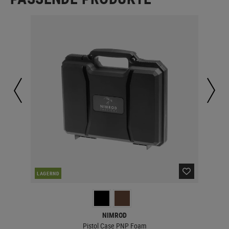
LAGERND
LA
NIMROD
Pistol Case PNP Foam