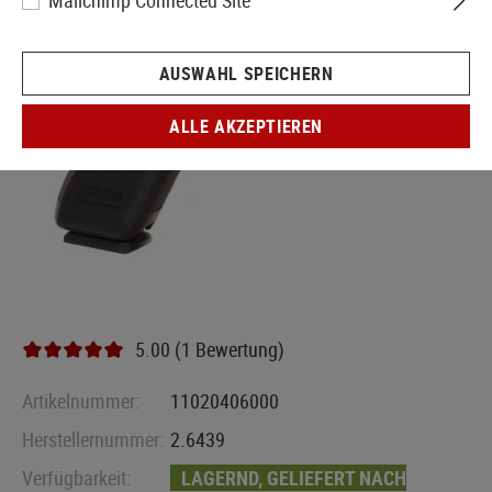
Mailchimp Connected Site
AUSWAHL SPEICHERN
ALLE AKZEPTIEREN
5.00 (1 Bewertung)
Artikelnummer:
11020406000
Herstellernummer:
2.6439
Verfügbarkeit:
LAGERND, GELIEFERT NACH