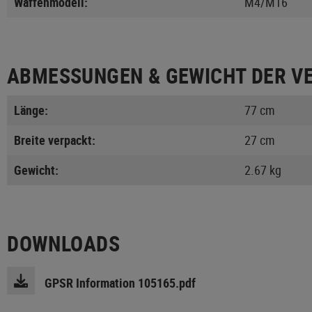
Waffenmodell:
M4/M16
ABMESSUNGEN & GEWICHT DER V
Länge:
77 cm
Breite verpackt:
27 cm
Gewicht:
2.67 kg
DOWNLOADS
GPSR Information 105165.pdf