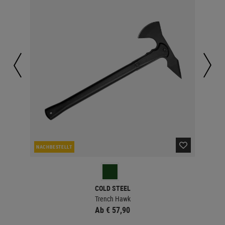
NACHBESTELLT
NAC
COLD STEEL
Trench Hawk
Ab € 57,90