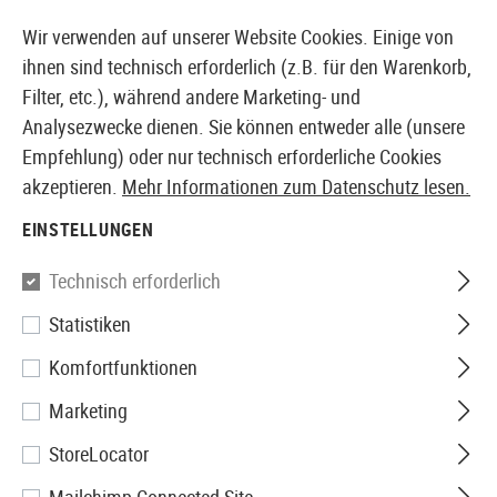
14387 PRODUKTE SOFORT AB LAGER VERFÜGBAR
Wir verwenden auf unserer Website Cookies. Einige von
ihnen sind technisch erforderlich (z.B. für den Warenkorb,
Filter, etc.), während andere Marketing- und
Analysezwecke dienen. Sie können entweder alle (unsere
EUROPÄISCHER AIRSOFT SHOP & GROßHÄNDLER
Empfehlung) oder nur technisch erforderliche Cookies
akzeptieren.
Mehr Informationen zum Datenschutz lesen.
Home
Zubehör
Messer & Werkzeuge
Äxte
Gator
EINSTELLUNGEN
Gerber
Technisch erforderlich
Statistiken
Gator Combo Axe
Komfortfunktionen
Marketing
StoreLocator