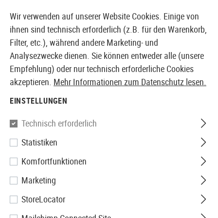
14387 PRODUKTE SOFORT AB LAGER VERFÜGBAR
Wir verwenden auf unserer Website Cookies. Einige von
ihnen sind technisch erforderlich (z.B. für den Warenkorb,
Filter, etc.), während andere Marketing- und
Analysezwecke dienen. Sie können entweder alle (unsere
EUROPÄISCHER AIRSOFT SHOP & GROßHÄNDLER
Empfehlung) oder nur technisch erforderliche Cookies
akzeptieren.
Mehr Informationen zum Datenschutz lesen.
Home
Tuning & Parts
Sniper Internals
Kompressio
EINSTELLUNGEN
KPP
Technisch erforderlich
Statistiken
Gasket Piston 90° for Well
Komfortfunktionen
4410/11
Marketing
StoreLocator