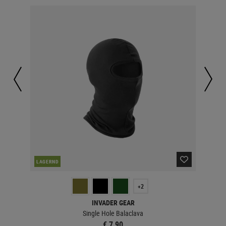
NAC
LAGERND
+2
INVADER GEAR
Single Hole Balaclava
€ 7,90