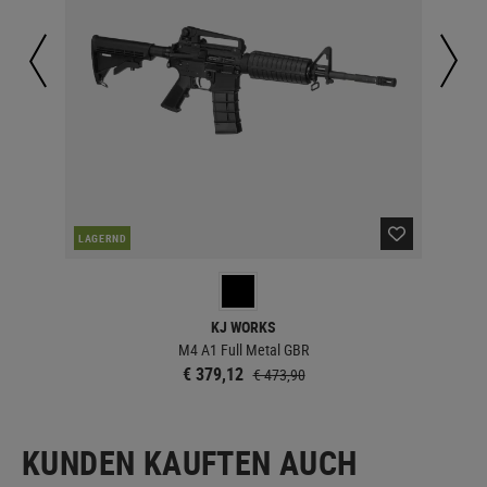
LAGERND
LA
KJ WORKS
M4 A1 Full Metal GBR
€ 379,12
€ 473,90
KUNDEN KAUFTEN AUCH