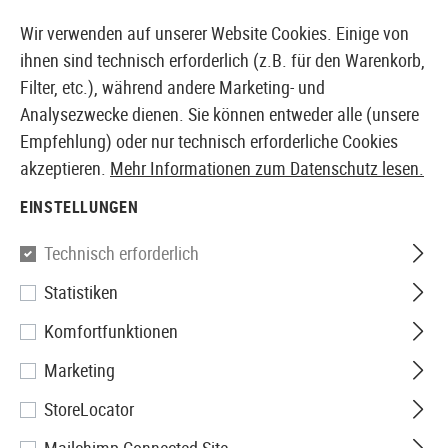
14387 PRODUKTE SOFORT AB LAGER VERFÜGBAR
Wir verwenden auf unserer Website Cookies. Einige von
ihnen sind technisch erforderlich (z.B. für den Warenkorb,
Filter, etc.), während andere Marketing- und
Analysezwecke dienen. Sie können entweder alle (unsere
EUROPÄISCHER AIRSOFT SHOP & GROßHÄNDLER
Empfehlung) oder nur technisch erforderliche Cookies
akzeptieren.
Mehr Informationen zum Datenschutz lesen.
Home
Airsoft-Waffen
Airsoft Sturmgewehre
GBBR 
EINSTELLUNGEN
WE
Technisch erforderlich
Statistiken
G39C GBR
Komfortfunktionen
Marketing
StoreLocator