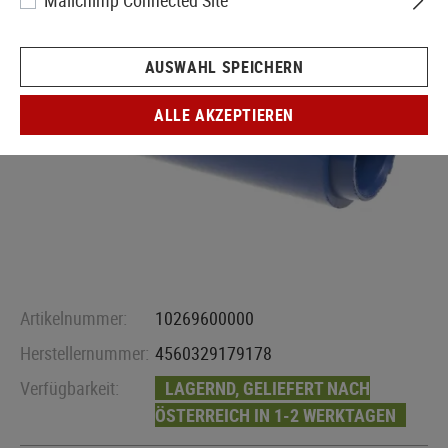
Mailchimp Connected Site
AUSWAHL SPEICHERN
ALLE AKZEPTIEREN
Artikelnummer:
10269600000
Herstellernummer:
4560329179178
Verfügbarkeit:
LAGERND, GELIEFERT NACH
ÖSTERREICH IN 1-2 WERKTAGEN