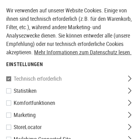
14373 PRODUKTE SOFORT AB LAGER VERFÜGBAR
Wir verwenden auf unserer Website Cookies. Einige von
ihnen sind technisch erforderlich (z.B. für den Warenkorb,
Filter, etc.), während andere Marketing- und
Analysezwecke dienen. Sie können entweder alle (unsere
EUROPÄISCHER AIRSOFT SHOP & GROßHÄNDLER
Empfehlung) oder nur technisch erforderliche Cookies
akzeptieren.
Mehr Informationen zum Datenschutz lesen.
Home
Tuning & Parts
AEG Internals
Hop Up Gumm
EINSTELLUNGEN
Prometheus
Technisch erforderlich
Statistiken
Flat Air Seal Hop-Up Rubber
Komfortfunktionen
Soft Type
Marketing
StoreLocator