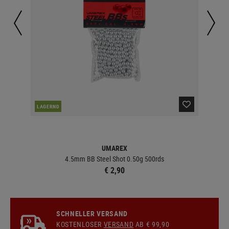
LAGERND
LA
UMAREX
4.5mm BB Steel Shot 0.50g 500rds
€ 2,90
SCHNELLER VERSAND
KOSTENLOSER
VERSAND
AB € 99,90