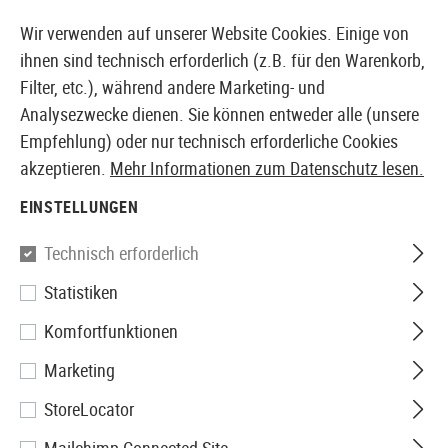
14397 PRODUKTE SOFORT AB LAGER VERFÜGBAR
Wir verwenden auf unserer Website Cookies. Einige von
ihnen sind technisch erforderlich (z.B. für den Warenkorb,
Filter, etc.), während andere Marketing- und
Analysezwecke dienen. Sie können entweder alle (unsere
EUROPÄISCHER AIRSOFT SHOP & GROßHÄNDLER
Empfehlung) oder nur technisch erforderliche Cookies
akzeptieren.
Mehr Informationen zum Datenschutz lesen.
Home
Airsoft Zubehör
Airsoft Magazine
AEG Mag
EINSTELLUNGEN
Union Fire
Technisch erforderlich
Statistiken
Flash Magazine M4 Hicap
Komfortfunktionen
360rds
Marketing
StoreLocator