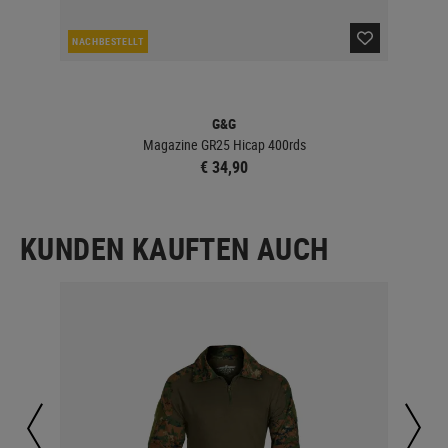
NACHBESTELLT
DER
G&G
Magazine GR25 Hicap 400rds
€ 34,90
KUNDEN KAUFTEN AUCH