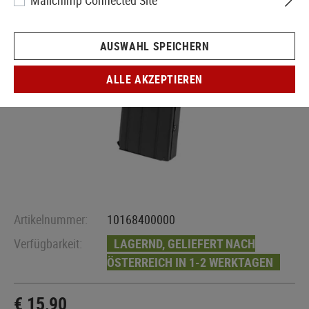
Mailchimp Connected Site
AUSWAHL SPEICHERN
ALLE AKZEPTIEREN
Artikelnummer:
10168400000
Verfügbarkeit:
LAGERND, GELIEFERT NACH
ÖSTERREICH IN 1-2 WERKTAGEN
€ 15,90