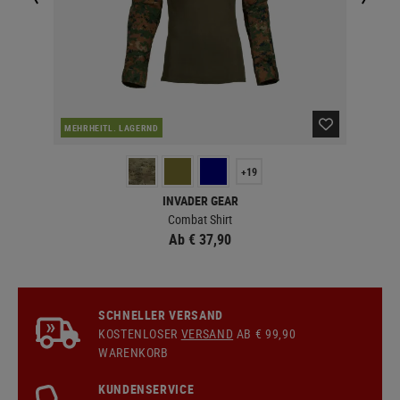
MEHRHEITL. LAGERND
LA
+19
INVADER GEAR
Combat Shirt
Ab € 37,90
SCHNELLER VERSAND
KOSTENLOSER
VERSAND
AB € 99,90
WARENKORB
KUNDENSERVICE