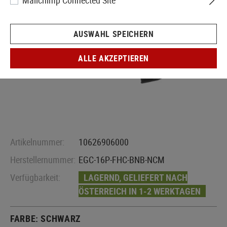
Mailchimp Connected Site
AUSWAHL SPEICHERN
ALLE AKZEPTIEREN
Artikelnummer:
10626906000
Herstellernummer:
EGC-16P-FHC-BNB-NCM
Verfügbarkeit:
LAGERND, GELIEFERT NACH
ÖSTERREICH IN 1-2 WERKTAGEN
FARBE:
SCHWARZ