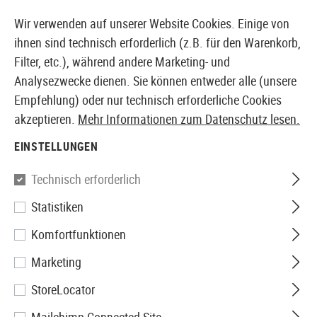
14387 PRODUKTE SOFORT AB LAGER VERFÜGBAR
Wir verwenden auf unserer Website Cookies. Einige von
ihnen sind technisch erforderlich (z.B. für den Warenkorb,
Filter, etc.), während andere Marketing- und
Analysezwecke dienen. Sie können entweder alle (unsere
EUROPÄISCHER AIRSOFT SHOP & GROßHÄNDLER
Empfehlung) oder nur technisch erforderliche Cookies
akzeptieren.
Mehr Informationen zum Datenschutz lesen.
Home
Airsoft-Waffen
Airsoft Sturmgewehre
0,5J 
EINSTELLUNGEN
G&G
Technisch erforderlich
Statistiken
Firehawk HC-05 0.5J
Komfortfunktionen
Marketing
StoreLocator