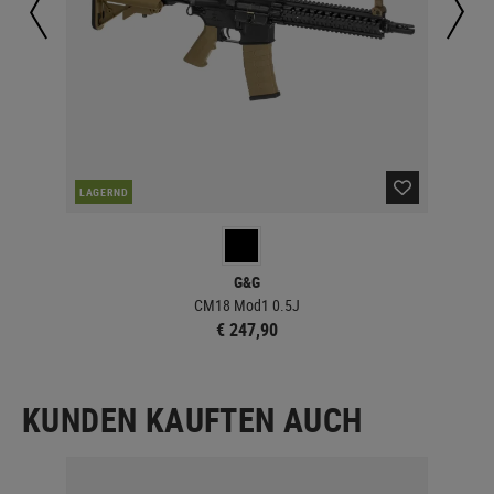
LAGERND
LA
G&G
CM18 Mod1 0.5J
€ 247,90
KUNDEN KAUFTEN AUCH