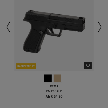
NACHBESTELLT
LA
CYMA
CM127 AEP
Ab € 54,90