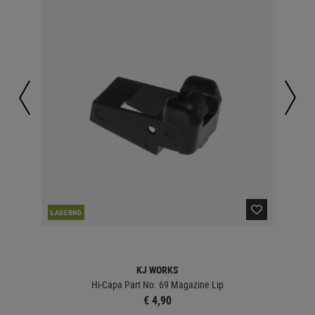
LAGERND
LA
KJ WORKS
Hi-Capa Part No. 69 Magazine Lip
€ 4,90