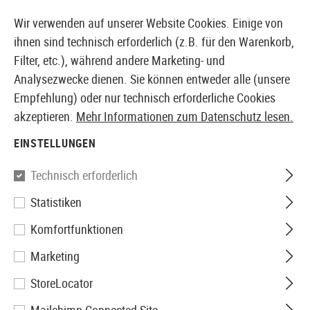
14410 PRODUKTE SOFORT AB LAGER VERFÜGBAR
Wir verwenden auf unserer Website Cookies. Einige von
ihnen sind technisch erforderlich (z.B. für den Warenkorb,
Filter, etc.), während andere Marketing- und
Analysezwecke dienen. Sie können entweder alle (unsere
EUROPÄISCHER AIRSOFT SHOP & GROßHÄNDLER
Empfehlung) oder nur technisch erforderliche Cookies
akzeptieren.
Mehr Informationen zum Datenschutz lesen.
Home
Airsoft-Waffen
Airsoft Sturmgewehre
AEG S
EINSTELLUNGEN
G&G
Technisch erforderlich
Statistiken
Firehawk
Komfortfunktionen
Marketing
StoreLocator