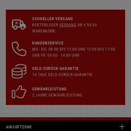
SCHNELLER VERSAND
KOSTENLOSER
VERSAND
AB € 99,90
WARENKORB
KUNDENSERVICE
MO - DO: 09:00 BIS 12:00 UND 13:00 BIS 17:00
UHR FR: 09:00 - 14:00 UHR
GELD-ZURÜCK-GARANTIE
14 TAGE GELD-ZURÜCK-GARANTIE
GEWÄHRLEISTUNG
2 JAHRE GEWÄHRLEISTUNG
AIRSOFTZONE