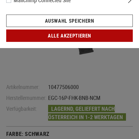
Mailchimp Connected Site
AUSWAHL SPEICHERN
ALLE AKZEPTIEREN
Artikelnummer:
10477506000
Herstellernummer:
EGC-16P-FHK-BNB-NCM
Verfügbarkeit:
LAGERND, GELIEFERT NACH
ÖSTERREICH IN 1-2 WERKTAGEN
FARBE:
SCHWARZ