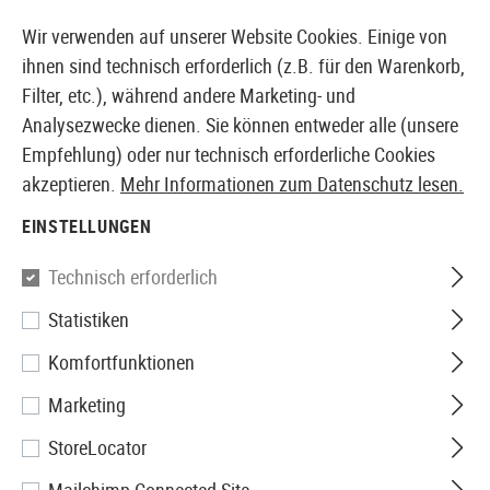
14373 PRODUKTE SOFORT AB LAGER VERFÜGBAR
Wir verwenden auf unserer Website Cookies. Einige von
ihnen sind technisch erforderlich (z.B. für den Warenkorb,
Filter, etc.), während andere Marketing- und
Analysezwecke dienen. Sie können entweder alle (unsere
EUROPÄISCHER AIRSOFT SHOP & GROßHÄNDLER
Empfehlung) oder nur technisch erforderliche Cookies
akzeptieren.
Mehr Informationen zum Datenschutz lesen.
Home
Airsoft-Ausrüstung
Taschen
Magazintasch
EINSTELLUNGEN
Templar's Gear
Technisch erforderlich
Statistiken
Fast SMG Magazine Pouch
Komfortfunktionen
Marketing
StoreLocator