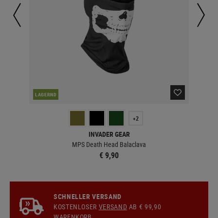
LAGERND
LA
+2
INVADER GEAR
MPS Death Head Balaclava
€ 9,90
SCHNELLER VERSAND
KOSTENLOSER
VERSAND
AB € 99,90
WARENKORB