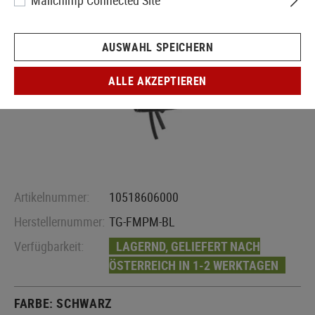
Mailchimp Connected Site
AUSWAHL SPEICHERN
ALLE AKZEPTIEREN
Artikelnummer:
10518606000
Herstellernummer:
TG-FMPM-BL
Verfügbarkeit:
LAGERND, GELIEFERT NACH
ÖSTERREICH IN 1-2 WERKTAGEN
FARBE:
SCHWARZ