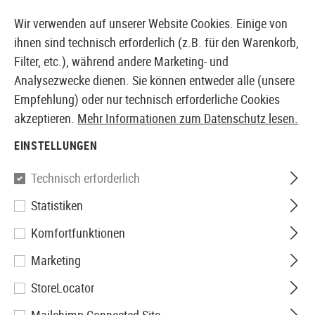
14373 PRODUKTE SOFORT AB LAGER VERFÜGBAR
Wir verwenden auf unserer Website Cookies. Einige von
ihnen sind technisch erforderlich (z.B. für den Warenkorb,
Filter, etc.), während andere Marketing- und
Analysezwecke dienen. Sie können entweder alle (unsere
EUROPÄISCHER AIRSOFT SHOP & GROßHÄNDLER
Empfehlung) oder nur technisch erforderliche Cookies
akzeptieren.
Mehr Informationen zum Datenschutz lesen.
Home
Airsoft-Ausrüstung
Airsoft Replica Helme
S
EINSTELLUNGEN
Emerson
Technisch erforderlich
Statistiken
FAST Goggle Swivel Clips
Komfortfunktionen
Marketing
StoreLocator