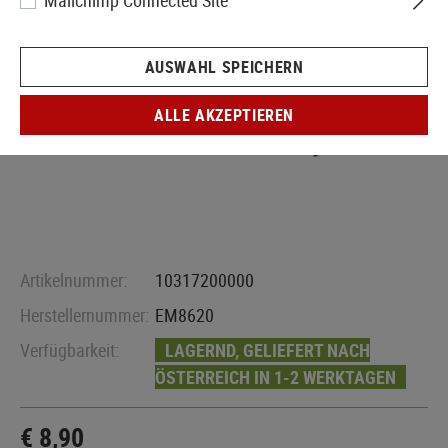
Mailchimp Connected Site
AUSWAHL SPEICHERN
ALLE AKZEPTIEREN
Artikelnummer:
10317200000
Herstellernummer:
EM8620
Verfügbarkeit:
LAGERND, GELIEFERT NACH
ÖSTERREICH IN 1-2 WERKTAGEN
€ 8,90