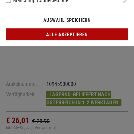
Mailchimp Connected Site
AUSWAHL SPEICHERN
ALLE AKZEPTIEREN
Artikelnummer:
10945900000
Verfügbarkeit:
LAGERND, GELIEFERT NACH
ÖSTERREICH IN 1-2 WERKTAGEN
€ 26,01
€ 28,90
inkl. MwSt., zzgl. Versandkosten