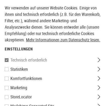
14410 PRODUKTE SOFORT AB LAGER VERFÜGBAR
Wir verwenden auf unserer Website Cookies. Einige von
ihnen sind technisch erforderlich (z.B. für den Warenkorb,
Filter, etc.), während andere Marketing- und
Analysezwecke dienen. Sie können entweder alle (unsere
EUROPÄISCHER AIRSOFT SHOP & GROßHÄNDLER
Empfehlung) oder nur technisch erforderliche Cookies
akzeptieren.
Mehr Informationen zum Datenschutz lesen.
Home
Tuning & Parts
AEG Externals
Body
Edge 
EINSTELLUNGEN
Specna Arms
Technisch erforderlich
Statistiken
Edge Lower Receiver
Komfortfunktionen
Marketing
StoreLocator