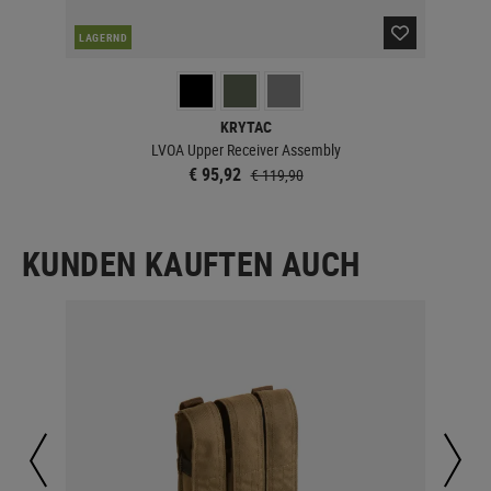
LAGERND
LA
KRYTAC
LVOA Upper Receiver Assembly
€ 95,92
€ 119,90
KUNDEN KAUFTEN AUCH