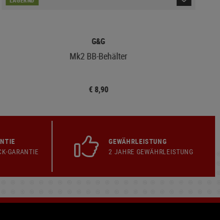
G&G
Mk2 BB-Behälter
€ 8,90
NTIE
GEWÄHRLEISTUNG
CK-GARANTIE
2 JAHRE GEWÄHRLEISTUNG