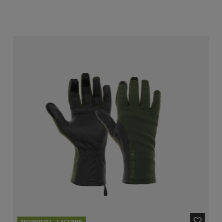
MEHRHEITL. LAGERND