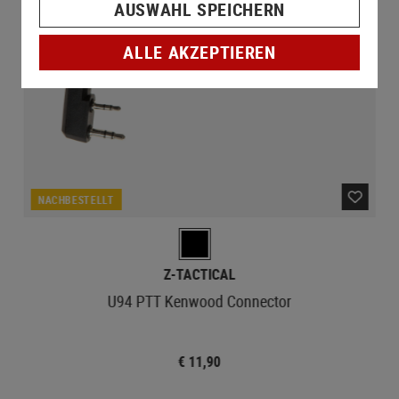
AUSWAHL SPEICHERN
ALLE AKZEPTIEREN
NACHBESTELLT
Z-TACTICAL
U94 PTT Kenwood Connector
€ 11,90