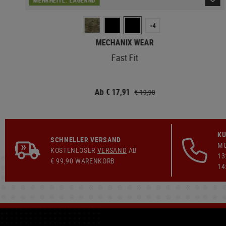
+4
MECHANIX WEAR
Fast Fit
Ab € 17,91
€ 19,90
KU
SCHNELLER VERSAND
MO
KOSTENLOSER
VERSAND
AB
13
€ 99,90 WARENKORB
14