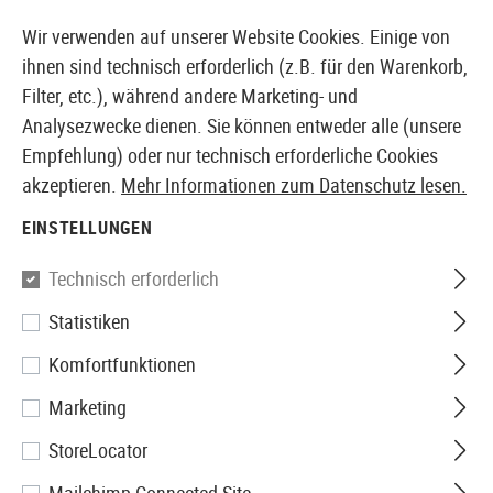
14397 PRODUKTE SOFORT AB LAGER VERFÜGBAR
Wir verwenden auf unserer Website Cookies. Einige von
ihnen sind technisch erforderlich (z.B. für den Warenkorb,
Filter, etc.), während andere Marketing- und
Analysezwecke dienen. Sie können entweder alle (unsere
EUROPÄISCHER AIRSOFT SHOP & GROßHÄNDLER
Empfehlung) oder nur technisch erforderliche Cookies
akzeptieren.
Mehr Informationen zum Datenschutz lesen.
Home
Zubehör
Uhren
Dual Timer
EINSTELLUNGEN
Clawgear
Technisch erforderlich
Statistiken
Dual Timer
Komfortfunktionen
Marketing
StoreLocator