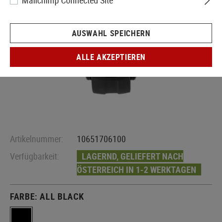
Mailchimp Connected Site
AUSWAHL SPEICHERN
ALLE AKZEPTIEREN
Artikelnummer:
10651706100
Verfügbarkeit:
LAGERND, GELIEFERT NACH
ÖSTERREICH IN 1-2 WERKTAGEN
FARBE:
ALL BLACK