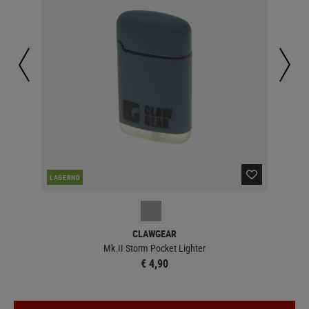
LAGERND
LA
CLAWGEAR
Mk.II Storm Pocket Lighter
€ 4,90