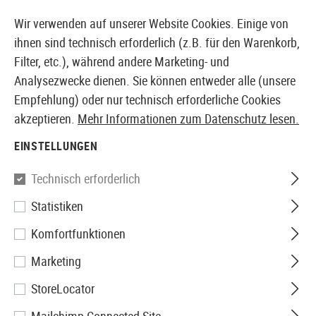
14410 PRODUKTE SOFORT AB LAGER VERFÜGBAR
Wir verwenden auf unserer Website Cookies. Einige von
ihnen sind technisch erforderlich (z.B. für den Warenkorb,
Filter, etc.), während andere Marketing- und
Analysezwecke dienen. Sie können entweder alle (unsere
EUROPÄISCHER AIRSOFT SHOP & GROßHÄNDLER
Empfehlung) oder nur technisch erforderliche Cookies
akzeptieren.
Mehr Informationen zum Datenschutz lesen.
Home
Airsoft-Ausrüstung
Taschen
Magazintasch
EINSTELLUNGEN
IMI Defense
Technisch erforderlich
Statistiken
Double Row Double Magazine
Komfortfunktionen
Pouch Type I
Marketing
StoreLocator