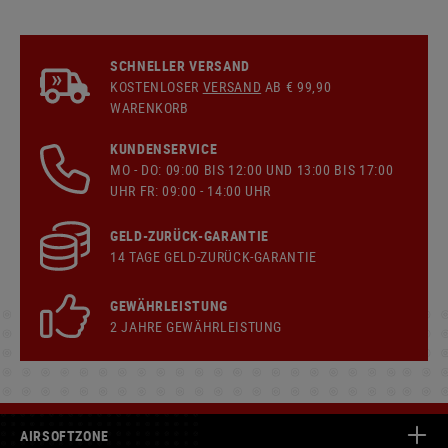
SCHNELLER VERSAND
KOSTENLOSER
VERSAND
AB € 99,90
WARENKORB
KUNDENSERVICE
MO - DO: 09:00 BIS 12:00 UND 13:00 BIS 17:00
UHR FR: 09:00 - 14:00 UHR
GELD-ZURÜCK-GARANTIE
14 TAGE GELD-ZURÜCK-GARANTIE
GEWÄHRLEISTUNG
2 JAHRE GEWÄHRLEISTUNG
AIRSOFTZONE