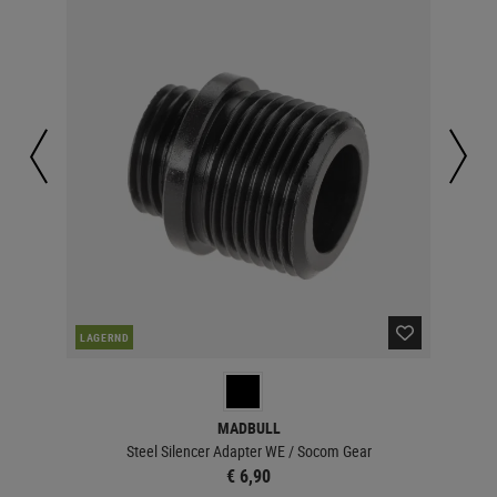
LAGERND
LA
MADBULL
Steel Silencer Adapter WE / Socom Gear
€ 6,90