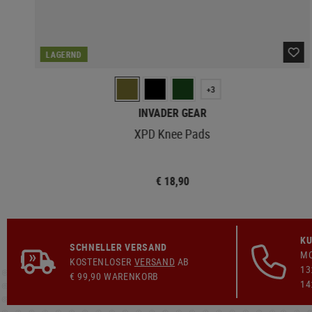
LAGERND
+3
INVADER GEAR
XPD Knee Pads
€ 18,90
KU
SCHNELLER VERSAND
MO
KOSTENLOSER
VERSAND
AB
13
€ 99,90 WARENKORB
14