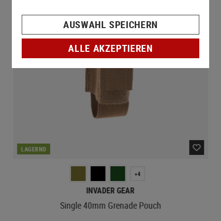
AUSWAHL SPEICHERN
ALLE AKZEPTIEREN
LAGERND
+4
INVADER GEAR
Single 40mm Grenade Pouch