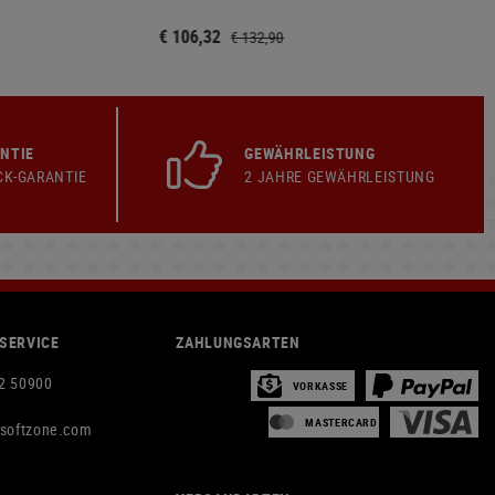
€ 106,32
€ 132,90
NTIE
GEWÄHRLEISTUNG
CK-GARANTIE
2 JAHRE GEWÄHRLEISTUNG
SERVICE
ZAHLUNGSARTEN
2 50900
VORKASSE
MASTERCARD
rsoftzone.com