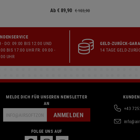
Ab € 89,90
€ 103,90
NDENSERVICE
 - DO: 09:00 BIS 12:00 UND
GELD-ZURÜCK-GARA
:00 BIS 17:00 UHR FR: 09:00 -
14 TAGE GELD-ZURÜ
:00 UHR
MELDE DICH FÜR UNSEREN NEWSLETTER
KUNDEN
AN
+43 725
ANMELDEN
info@ai
FOLGE UNS AUF