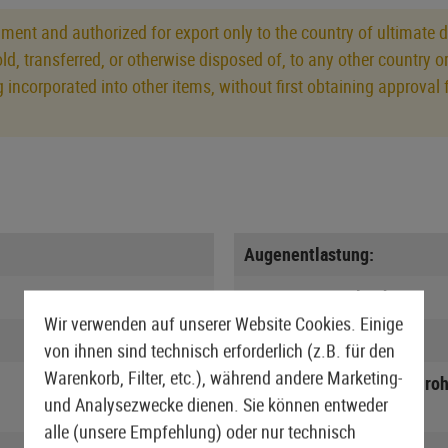
ment and authorized for export only to the country of ultimate d
old, transferred, or otherwise disposed of, to any other country 
eing incorporated into other items, without first obtaining approv
Augenentlastung:
Dioptrien-Ausgleich:
Wir verwenden auf unserer Website Cookies. Einige
Lieferumfang:
von ihnen sind technisch erforderlich (z.B. für den
Warenkorb, Filter, etc.), während andere Marketing-
Minimal x-fache Zielfernroh
und Analysezwecke dienen. Sie können entweder
Vergrößerung:
alle (unsere Empfehlung) oder nur technisch