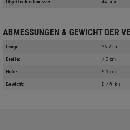
Objektivdurchmesser:
44 mm
ABMESSUNGEN & GEWICHT DER V
Länge:
36.2 cm
Breite:
7.3 cm
Höhe:
5.1 cm
Gewicht:
0.728 kg