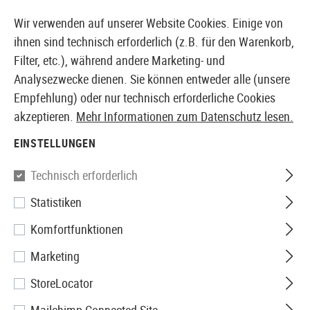
14410 PRODUKTE SOFORT AB LAGER VERFÜGBAR
Wir verwenden auf unserer Website Cookies. Einige von
ihnen sind technisch erforderlich (z.B. für den Warenkorb,
Filter, etc.), während andere Marketing- und
Analysezwecke dienen. Sie können entweder alle (unsere
EUROPÄISCHER AIRSOFT SHOP & GROßHÄNDLER
Empfehlung) oder nur technisch erforderliche Cookies
akzeptieren.
Mehr Informationen zum Datenschutz lesen.
Home
Airsoft-Waffen
Airsoft Pistolen
Airsoft GBB
EINSTELLUNGEN
Tokyo Marui
Technisch erforderlich
Statistiken
Desert Warrior GBB
Komfortfunktionen
Marketing
StoreLocator