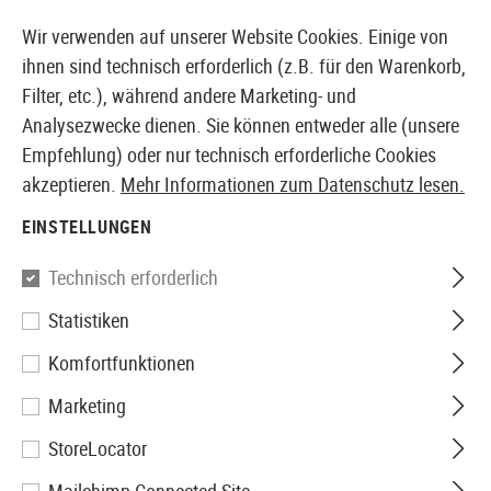
14410 PRODUKTE SOFORT AB LAGER VERFÜGBAR
Wir verwenden auf unserer Website Cookies. Einige von
ihnen sind technisch erforderlich (z.B. für den Warenkorb,
Filter, etc.), während andere Marketing- und
Analysezwecke dienen. Sie können entweder alle (unsere
EUROPÄISCHER AIRSOFT SHOP & GROßHÄNDLER
Empfehlung) oder nur technisch erforderliche Cookies
akzeptieren.
Mehr Informationen zum Datenschutz lesen.
Home
Airsoft-Waffen
Airsoft Pistolen
Airsoft GBB
EINSTELLUNGEN
WE
Technisch erforderlich
Statistiken
Desert Warrior 5.1 Full Metal
Komfortfunktionen
GBB
Marketing
StoreLocator