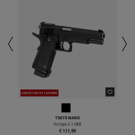
DERZEIT NICHT LAGERND
LA
TOKYO MARUI
Hi-Capa 5.1 GBB
€ 111,90