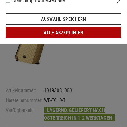
Mailchimp Connected Site
AUSWAHL SPEICHERN
ALLE AKZEPTIEREN
Artikelnummer:
10193031000
Herstellernummer:
WE-E010-T
Verfügbarkeit:
LAGERND, GELIEFERT NACH
ÖSTERREICH IN 1-2 WERKTAGEN