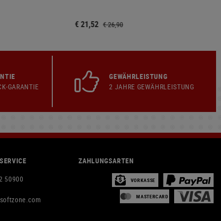
€ 21,52
€ 26,90
NTIE
GEWÄHRLEISTUNG
CK-GARANTIE
2 JAHRE GEWÄHRLEISTUNG
SERVICE
ZAHLUNGSARTEN
2 50900
VORKASSE
MASTERCARD
rsoftzone.com