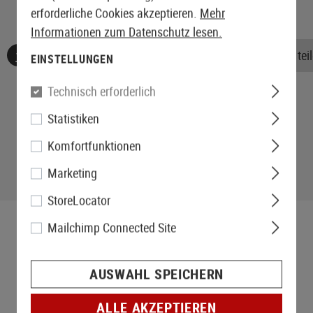
erforderliche Cookies akzeptieren.
Mehr
Informationen zum Datenschutz lesen.
Keine Bewertungen gefunden. Gehen Sie voran und teile
EINSTELLUNGEN
Technisch erforderlich
Statistiken
Komfortfunktionen
Marketing
StoreLocator
Mailchimp Connected Site
AUSWAHL SPEICHERN
ALLE AKZEPTIEREN