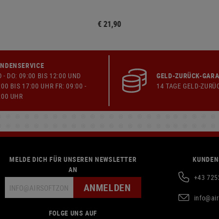
€ 21,90
NDENSERVICE
 - DO: 09:00 BIS 12:00 UND
GELD-ZURÜCK-GARA
:00 BIS 17:00 UHR FR: 09:00 -
14 TAGE GELD-ZURÜ
:00 UHR
MELDE DICH FÜR UNSEREN NEWSLETTER
KUNDEN
AN
+43 725
ANMELDEN
info@ai
FOLGE UNS AUF