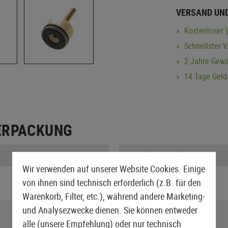
VERSAND UN
Kostenloser
Schnellster V
2 Jahre Gewä
14 Tage Geld-
ERPACKUNG
Gewicht verpackt:
Wir verwenden auf unserer Website Cookies. Einige
von ihnen sind technisch erforderlich (z.B. für den
Warenkorb, Filter, etc.), während andere Marketing-
und Analysezwecke dienen. Sie können entweder
alle (unsere Empfehlung) oder nur technisch