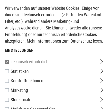
14371 PRODUKTE SOFORT AB LAGER VERFÜGBAR
Wir verwenden auf unserer Website Cookies. Einige von
ihnen sind technisch erforderlich (z.B. für den Warenkorb,
Filter, etc.), während andere Marketing- und
Analysezwecke dienen. Sie können entweder alle (unsere
EUROPÄISCHER AIRSOFT SHOP & GROßHÄNDLER
Empfehlung) oder nur technisch erforderliche Cookies
akzeptieren.
Mehr Informationen zum Datenschutz lesen.
Home
Tuning & Parts
AEG Internals
Zylinder
Zyl
EINSTELLUNGEN
Guarder
Technisch erforderlich
Statistiken
Cylinder Enhancement Set MP5
Komfortfunktionen
Marketing
StoreLocator