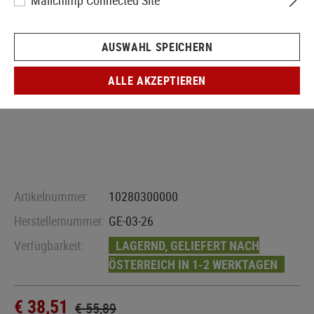
Mailchimp Connected Site
AUSWAHL SPEICHERN
ALLE AKZEPTIEREN
Artikelnummer:
10280300000
Herstellernummer:
GE-03-26
Verfügbarkeit:
LAGERND, GELIEFERT NACH
ÖSTERREICH IN 1-2 WERKTAGEN
€ 38,51
€ 55,89