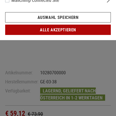
Mailchimp Connected Site
AUSWAHL SPEICHERN
ALLE AKZEPTIEREN
Artikelnummer:
10280700000
Herstellernummer:
GE-03-38
Verfügbarkeit:
LAGERND, GELIEFERT NACH
ÖSTERREICH IN 1-2 WERKTAGEN
€ 59,12
€ 73,90