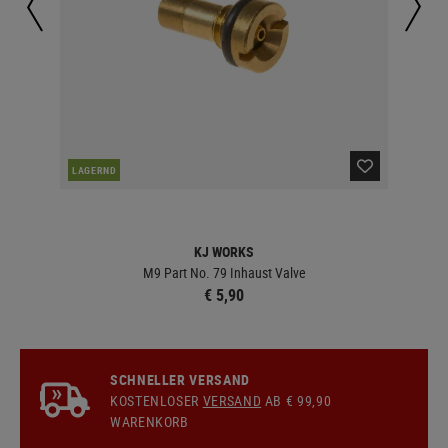
LAGERND
LA
KJ WORKS
M9 Part No. 79 Inhaust Valve
€ 5,90
SCHNELLER VERSAND
KOSTENLOSER
VERSAND
AB € 99,90
WARENKORB