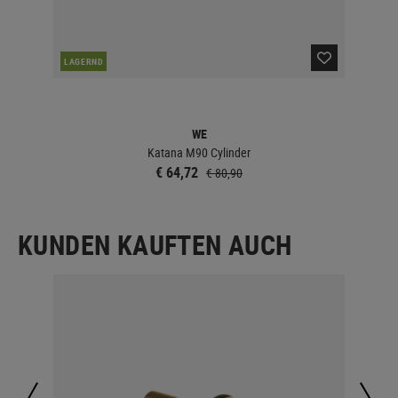
NAC
LAGERND
WE
Katana M90 Cylinder
€ 64,72
€ 80,90
KUNDEN KAUFTEN AUCH