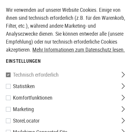
14355 PRODUKTE SOFORT AB LAGER VERFÜGBAR
Wir verwenden auf unserer Website Cookies. Einige von
ihnen sind technisch erforderlich (z.B. für den Warenkorb,
Filter, etc.), während andere Marketing- und
Analysezwecke dienen. Sie können entweder alle (unsere
EUROPÄISCHER AIRSOFT SHOP & GROßHÄNDLER
Empfehlung) oder nur technisch erforderliche Cookies
akzeptieren.
Mehr Informationen zum Datenschutz lesen.
Home
Tuning & Parts
AEG Internals
Zylinder
Zyl
EINSTELLUNGEN
Guarder
Technisch erforderlich
Statistiken
Cylinder Enhancement Set AUG
Komfortfunktionen
Marketing
StoreLocator