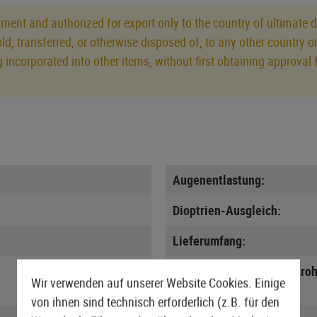
ment and authorized for export only to the country of ultimate d
old, transferred, or otherwise disposed of, to any other country 
eing incorporated into other items, without first obtaining approv
Augenentlastung:
Dioptrien-Ausgleich:
Lieferumfang:
Minimal x-fache Zielfernroh
Wir verwenden auf unserer Website Cookies. Einige
Vergrößerung:
von ihnen sind technisch erforderlich (z.B. für den