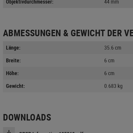
Objektivdurchmesser:
44 mm
ABMESSUNGEN & GEWICHT DER V
Länge:
35.6 cm
Breite:
6 cm
Höhe:
6 cm
Gewicht:
0.683 kg
DOWNLOADS