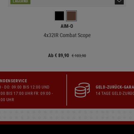
LAGERND
AIM-O
4x32IR Combat Scope
Ab € 89,90
€ 103,90
NDENSERVICE
 - DO: 09:00 BIS 12:00 UND
GELD-ZURÜCK-GARA
:00 BIS 17:00 UHR FR: 09:00 -
14 TAGE GELD-ZURÜ
:00 UHR