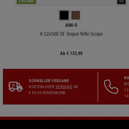
LAGERND
AIM-O
8-32x50E-SF Sniper Rifle Scope
Ab € 133,90
KU
SCHNELLER VERSAND
MO
KOSTENLOSER
VERSAND
AB
13
€ 99,90 WARENKORB
14