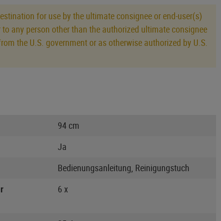
estination for use by the ultimate consignee or end-user(s)
or to any person other than the authorized ultimate consignee
al from the U.S. government or as otherwise authorized by U.S.
94 cm
Ja
Bedienungsanleitung, Reinigungstuch
r
6 x