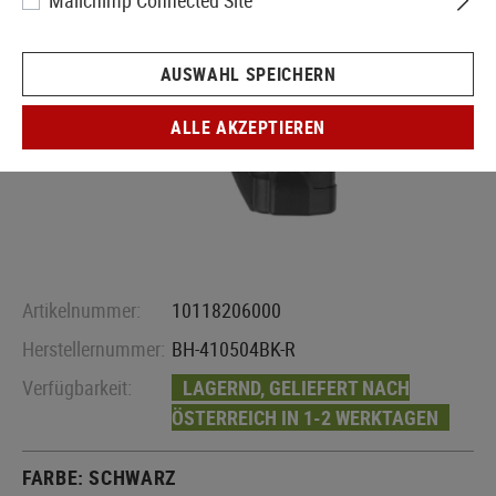
Mailchimp Connected Site
AUSWAHL SPEICHERN
ALLE AKZEPTIEREN
Artikelnummer:
10118206000
Herstellernummer:
BH-410504BK-R
Verfügbarkeit:
LAGERND, GELIEFERT NACH
ÖSTERREICH IN 1-2 WERKTAGEN
FARBE:
SCHWARZ