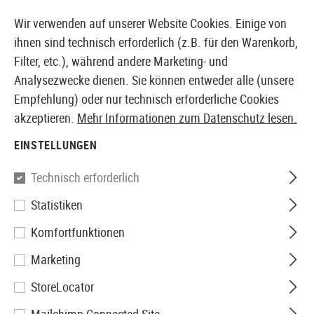
14410 PRODUKTE SOFORT AB LAGER VERFÜGBAR
Wir verwenden auf unserer Website Cookies. Einige von
ihnen sind technisch erforderlich (z.B. für den Warenkorb,
Filter, etc.), während andere Marketing- und
Analysezwecke dienen. Sie können entweder alle (unsere
EUROPÄISCHER AIRSOFT SHOP & GROßHÄNDLER
Empfehlung) oder nur technisch erforderliche Cookies
akzeptieren.
Mehr Informationen zum Datenschutz lesen.
Home
Airsoft-Ausrüstung
Holster
Gürtelholster
EINSTELLUNGEN
Blackhawk
Technisch erforderlich
Statistiken
CQC SERPA Holster für M92
Komfortfunktionen
Marketing
StoreLocator