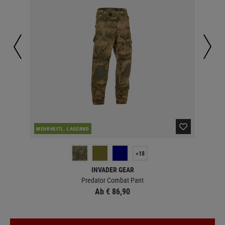
MEHRHEITL. LAGERND
MEH
+18
INVADER GEAR
Predator Combat Pant
Ab € 86,90