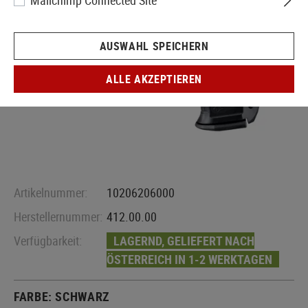
Mailchimp Connected Site
AUSWAHL SPEICHERN
ALLE AKZEPTIEREN
Artikelnummer:
10206206000
Herstellernummer:
412.00.00
Verfügbarkeit:
LAGERND, GELIEFERT NACH
ÖSTERREICH IN 1-2 WERKTAGEN
FARBE:
SCHWARZ