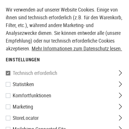
14387 PRODUKTE SOFORT AB LAGER VERFÜGBAR
Wir verwenden auf unserer Website Cookies. Einige von
ihnen sind technisch erforderlich (z.B. für den Warenkorb,
Filter, etc.), während andere Marketing- und
Analysezwecke dienen. Sie können entweder alle (unsere
EUROPÄISCHER AIRSOFT SHOP & GROßHÄNDLER
Empfehlung) oder nur technisch erforderliche Cookies
akzeptieren.
Mehr Informationen zum Datenschutz lesen.
Home
Airguns
Pistolen & Revolver
Pistolen CO2
EINSTELLUNGEN
Walther
Technisch erforderlich
Statistiken
CP99 Black Co2
Komfortfunktionen
Marketing
StoreLocator