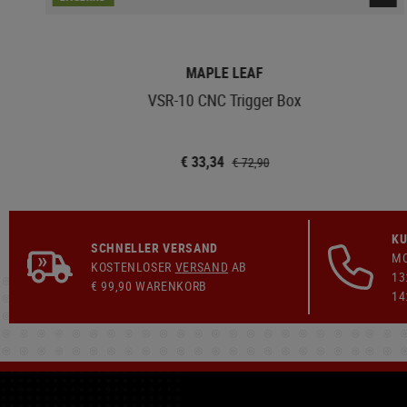
MAPLE LEAF
VSR-10 CNC Trigger Box
€ 33,34
€ 72,90
KU
SCHNELLER VERSAND
MO
KOSTENLOSER
VERSAND
AB
13
€ 99,90 WARENKORB
14