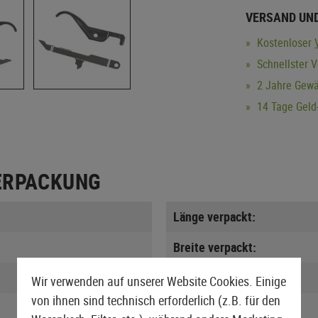
VERSAND UN
Kostenloser
Schnellster V
2 Jahre Gewä
14 Tage Geld-
ERPACKUNG
Länge verpackt:
Breite verpackt:
Höhe verpackt:
Wir verwenden auf unserer Website Cookies. Einige
von ihnen sind technisch erforderlich (z.B. für den
Gewicht verpackt: