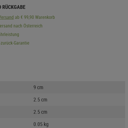
D RÜCKGABE
Versand
ab € 99,90 Warenkorb
ersand nach Österreich
hrleistung
zurück-Garantie
9 cm
2.5 cm
2.5 cm
0.05 kg