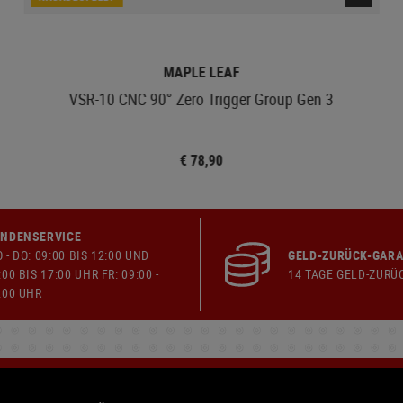
MAPLE LEAF
VSR-10 CNC 90° Zero Trigger Group Gen 3
€ 78,90
NDENSERVICE
 - DO: 09:00 BIS 12:00 UND
GELD-ZURÜCK-GARA
:00 BIS 17:00 UHR FR: 09:00 -
14 TAGE GELD-ZURÜ
:00 UHR