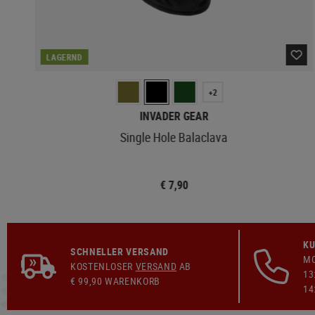
LAGERND
+2
INVADER GEAR
Single Hole Balaclava
€ 7,90
KU
SCHNELLER VERSAND
MO
KOSTENLOSER
VERSAND
AB
13
€ 99,90 WARENKORB
14