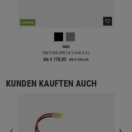
LAGERND
LA
G&G
CM15 KR APR 14.5 Inch 0.5J
Ab € 178,05
AB € 226,26
KUNDEN KAUFTEN AUCH