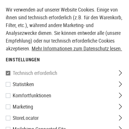
14410 PRODUKTE SOFORT AB LAGER VERFÜGBAR
Wir verwenden auf unserer Website Cookies. Einige von
ihnen sind technisch erforderlich (z.B. für den Warenkorb,
Filter, etc.), während andere Marketing- und
Analysezwecke dienen. Sie können entweder alle (unsere
EUROPÄISCHER AIRSOFT SHOP & GROßHÄNDLER
Empfehlung) oder nur technisch erforderliche Cookies
akzeptieren.
Mehr Informationen zum Datenschutz lesen.
Home
Airsoft-Waffen
Airsoft Sturmgewehre
0,5J 
EINSTELLUNGEN
G&G
Technisch erforderlich
Statistiken
CM16 Raider L 2.0E 0.5J
Komfortfunktionen
Marketing
StoreLocator