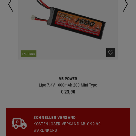
NAC
LAGERND
VB POWER
Lipo 7.4V 1600mAh 20C Mini Type
€ 23,90
SCHNELLER VERSAND
KOSTENLOSER
VERSAND
AB € 99,90
WARENKORB