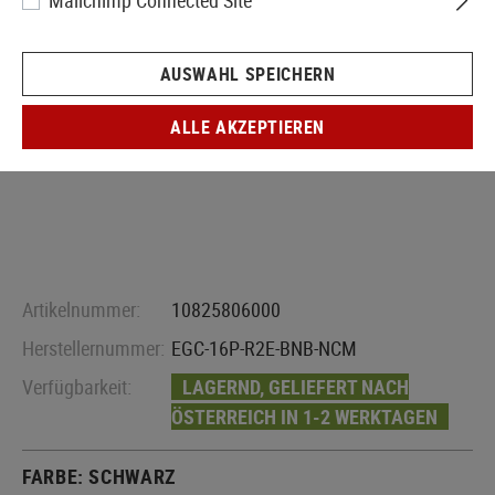
Mailchimp Connected Site
AUSWAHL SPEICHERN
ALLE AKZEPTIEREN
Artikelnummer:
10825806000
Herstellernummer:
EGC-16P-R2E-BNB-NCM
Verfügbarkeit:
LAGERND, GELIEFERT NACH
ÖSTERREICH IN 1-2 WERKTAGEN
FARBE:
SCHWARZ