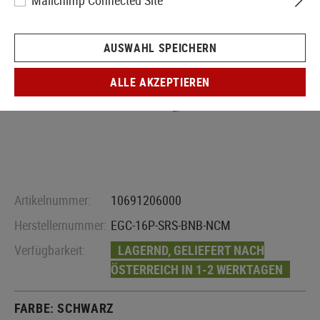
Mailchimp Connected Site
AUSWAHL SPEICHERN
ALLE AKZEPTIEREN
Artikelnummer:
10691206000
Herstellernummer:
EGC-16P-SRS-BNB-NCM
Verfügbarkeit:
LAGERND, GELIEFERT NACH
ÖSTERREICH IN 1-2 WERKTAGEN
FARBE:
SCHWARZ