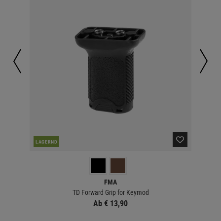
LAGERND
LA
FMA
TD Forward Grip for Keymod
Ab € 13,90