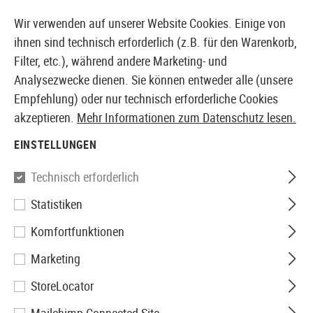
14387 PRODUKTE SOFORT AB LAGER VERFÜGBAR
Wir verwenden auf unserer Website Cookies. Einige von
ihnen sind technisch erforderlich (z.B. für den Warenkorb,
Filter, etc.), während andere Marketing- und
Analysezwecke dienen. Sie können entweder alle (unsere
EUROPÄISCHER AIRSOFT SHOP & GROßHÄNDLER
Empfehlung) oder nur technisch erforderliche Cookies
akzeptieren.
Mehr Informationen zum Datenschutz lesen.
Home
Airsoft-Waffen
Airsoft Sturmgewehre
S-AEG
EINSTELLUNGEN
G&G
Technisch erforderlich
Statistiken
CM16 E.T.U. SRS S-AEG
Komfortfunktionen
Marketing
StoreLocator