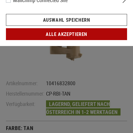
Mailchimp Connected Site
AUSWAHL SPEICHERN
ALLE AKZEPTIEREN
Artikelnummer:
10416832800
Herstellernummer:
CP-RBI-TAN
Verfügbarkeit:
LAGERND, GELIEFERT NACH
ÖSTERREICH IN 1-2 WERKTAGEN
FARBE:
TAN