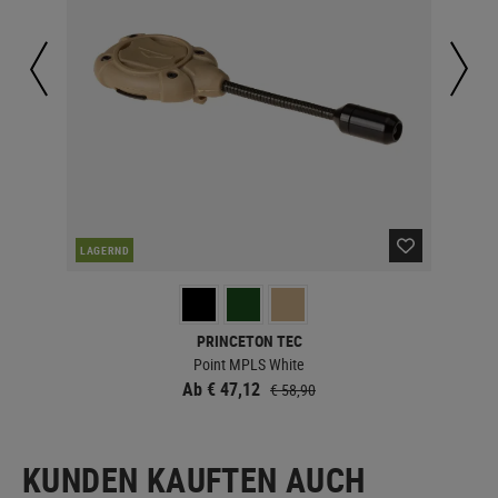
LAGERND
LA
PRINCETON TEC
Point MPLS White
Ab € 47,12
€ 58,90
KUNDEN KAUFTEN AUCH