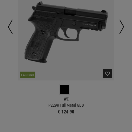
NAC
LAGERND
WE
P229R Full Metal GBB
€ 124,90