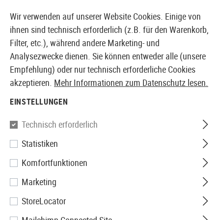
14373 PRODUKTE SOFORT AB LAGER VERFÜGBAR
Wir verwenden auf unserer Website Cookies. Einige von
ihnen sind technisch erforderlich (z.B. für den Warenkorb,
Filter, etc.), während andere Marketing- und
Analysezwecke dienen. Sie können entweder alle (unsere
EUROPÄISCHER AIRSOFT SHOP & GROßHÄNDLER
Empfehlung) oder nur technisch erforderliche Cookies
akzeptieren.
Mehr Informationen zum Datenschutz lesen.
Home
Airsoft-Waffen
Airsoft Pistolen
Airsoft GBB
EINSTELLUNGEN
Salient Arms
Technisch erforderlich
Statistiken
BL0201 BLU Compact Metal
Komfortfunktionen
Version GBB
Marketing
StoreLocator