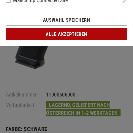
Mailchimp Connected Site
AUSWAHL SPEICHERN
ALLE AKZEPTIEREN
Artikelnummer:
11000506000
Verfügbarkeit:
LAGERND, GELIEFERT NACH
ÖSTERREICH IN 1-2 WERKTAGEN
FARBE:
SCHWARZ