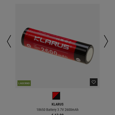
LAGERND
LA
KLARUS
18650 Battery 3.7V 2600mAh