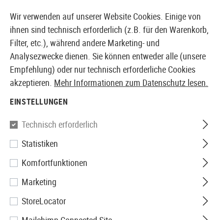
14410 PRODUKTE SOFORT AB LAGER VERFÜGBAR
Wir verwenden auf unserer Website Cookies. Einige von
ihnen sind technisch erforderlich (z.B. für den Warenkorb,
Filter, etc.), während andere Marketing- und
Analysezwecke dienen. Sie können entweder alle (unsere
EUROPÄISCHER AIRSOFT SHOP & GROßHÄNDLER
Empfehlung) oder nur technisch erforderliche Cookies
akzeptieren.
Mehr Informationen zum Datenschutz lesen.
Home
Zubehör
Erste Hilfe
Taschen
Belt Mounted
EINSTELLUNGEN
Blue Force Gear
Technisch erforderlich
Statistiken
Belt Mounted Micro Trauma Kit
Komfortfunktionen
NOW!
Marketing
StoreLocator