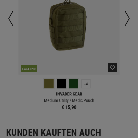
LAGERND
LA
+4
INVADER GEAR
Medium Utility / Medic Pouch
€ 15,90
KUNDEN KAUFTEN AUCH