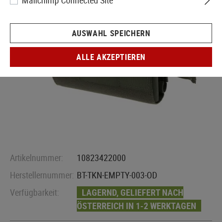
Mailchimp Connected Site
AUSWAHL SPEICHERN
ALLE AKZEPTIEREN
Artikelnummer:
10823422000
Herstellernummer:
BT-TKN-EMPTY-003-OD
Verfügbarkeit:
LAGERND, GELIEFERT NACH
ÖSTERREICH IN 1-2 WERKTAGEN