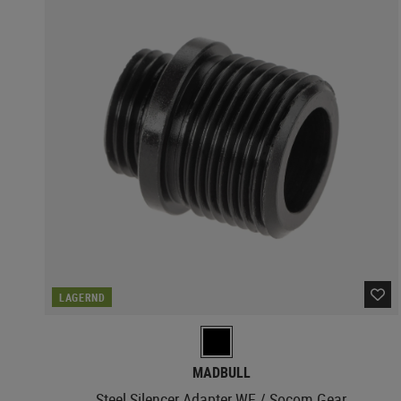
LAGERND
MADBULL
Steel Silencer Adapter WE / Socom Gear