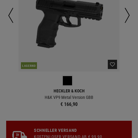
LAGERND
LA
HECKLER & KOCH
H&K VP9 Metal Version GBB
€ 166,90
SCHNELLER VERSAND
KOSTENLOSER
VERSAND
AB € 99,90