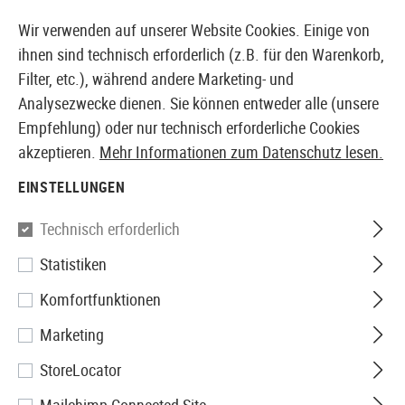
14410 PRODUKTE SOFORT AB LAGER VERFÜGBAR
Wir verwenden auf unserer Website Cookies. Einige von
ihnen sind technisch erforderlich (z.B. für den Warenkorb,
Filter, etc.), während andere Marketing- und
Analysezwecke dienen. Sie können entweder alle (unsere
EUROPÄISCHER AIRSOFT SHOP & GROßHÄNDLER
Empfehlung) oder nur technisch erforderliche Cookies
akzeptieren.
Mehr Informationen zum Datenschutz lesen.
Home
Airsoft Zubehör
Anbauteile
Schienen
Lau
EINSTELLUNGEN
Leapers
Technisch erforderlich
Statistiken
AR-15 Tri Rail Barrel Mount
Komfortfunktionen
Marketing
StoreLocator