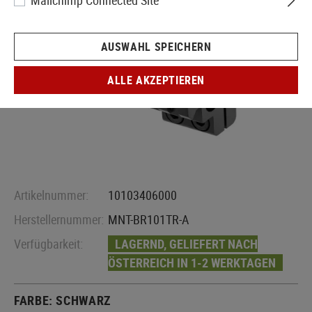
Mailchimp Connected Site
AUSWAHL SPEICHERN
ALLE AKZEPTIEREN
Artikelnummer:
10103406000
Herstellernummer:
MNT-BR101TR-A
Verfügbarkeit:
LAGERND, GELIEFERT NACH
ÖSTERREICH IN 1-2 WERKTAGEN
FARBE:
SCHWARZ