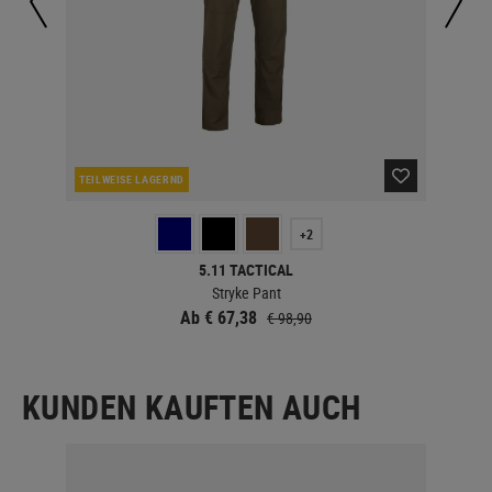
TEILWEISE LAGERND
TEI
+2
5.11 TACTICAL
Stryke Pant
Ab € 67,38
€ 98,90
KUNDEN KAUFTEN AUCH