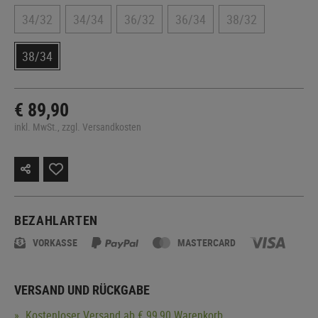
34/32
34/34
36/32
36/34
38/32
38/34
€ 89,90
inkl. MwSt., zzgl. Versandkosten
BEZAHLARTEN
VORKASSE
MASTERCARD
VERSAND UND RÜCKGABE
Kostenloser
Versand
ab € 99,90 Warenkorb