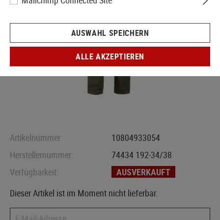
Mailchimp Connected Site
AUSWAHL SPEICHERN
ALLE AKZEPTIEREN
Artikelnummer:
10804933054
Herstellernummer:
74434 192-34/38
Verfügbarkeit:
AUSVERKAUFT
Dieser Artikel ist im Moment nicht lieferbar.