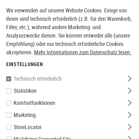
14371 PRODUKTE SOFORT AB LAGER VERFÜGBAR
Wir verwenden auf unserer Website Cookies. Einige von
ihnen sind technisch erforderlich (z.B. für den Warenkorb,
Filter, etc.), während andere Marketing- und
Analysezwecke dienen. Sie können entweder alle (unsere
EUROPÄISCHER AIRSOFT SHOP & GROßHÄNDLER
Empfehlung) oder nur technisch erforderliche Cookies
akzeptieren.
Mehr Informationen zum Datenschutz lesen.
Home
Bekleidung
Hosen
Tactical Pants
Apex Pa
EINSTELLUNGEN
5.11 Tactical
Technisch erforderlich
Statistiken
Apex Pant
Komfortfunktionen
Marketing
StoreLocator