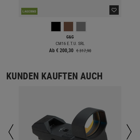
LAGERND
LA
G&G
CM16 E.T.U. SRL
Ab € 200,30
€ 317,90
KUNDEN KAUFTEN AUCH