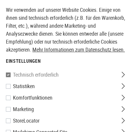
14397 PRODUKTE SOFORT AB LAGER VERFÜGBAR
Wir verwenden auf unserer Website Cookies. Einige von
ihnen sind technisch erforderlich (z.B. für den Warenkorb,
Filter, etc.), während andere Marketing- und
Analysezwecke dienen. Sie können entweder alle (unsere
EUROPÄISCHER AIRSOFT SHOP & GROßHÄNDLER
Empfehlung) oder nur technisch erforderliche Cookies
akzeptieren.
Mehr Informationen zum Datenschutz lesen.
Home
Airsoft-Waffen
Airsoft Sturmgewehre
AEG S
EINSTELLUNGEN
Amoeba
Technisch erforderlich
Statistiken
AM-016 EFCS
Komfortfunktionen
Marketing
StoreLocator